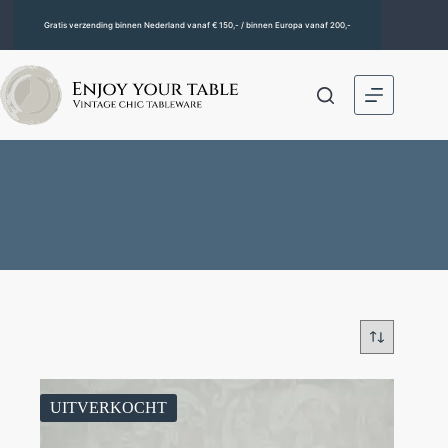
Gratis verzending binnen Nederland vanaf € 150,- / binnen Europa vanaf 200,-
UITVERKOCHT