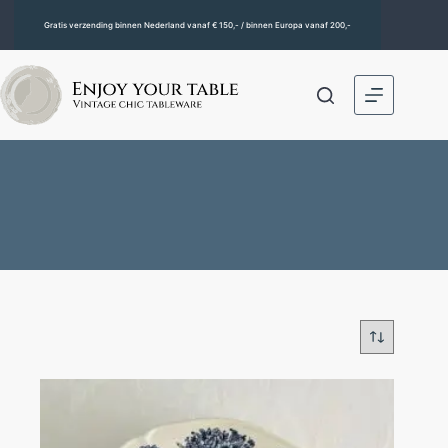
Gratis verzending binnen Nederland vanaf € 150,- / binnen Europa vanaf 200,-