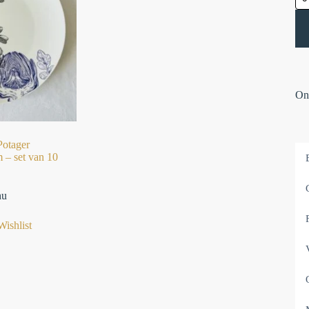
Onz
Potager
 – set van 10
hu
Wishlist