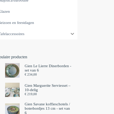
Majolica/barbotine
Glazen
Seizoen en feestdagen
Tafelaccessoires
pulaire producten
Gien Le Lierre Dinerborden -
set van 6
€
234,00
Gien Marguerite Serviesset –
10-delig
€
219,00
Gien Savane koffieschotels /
boterbordjes 13 cm - set van
6⁠