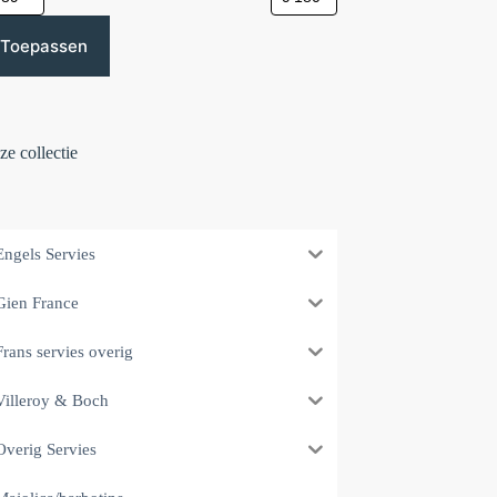
Toepassen
e collectie
Engels Servies
Gien France
Frans servies overig
Villeroy & Boch
Overig Servies