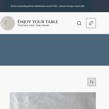
Gratis verzending binnen Nederland vanaf € 150,- / binnen Europa vanaf 200,-