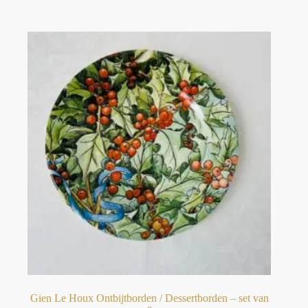
Gien Le Houx Ontbijtborden / Dessertborden – set van