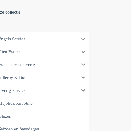
e collectie
Engels Servies
Gien France
Frans servies overig
Villeroy & Boch
Overig Servies
Majolica/barbotine
Glazen
Seizoen en feestdagen