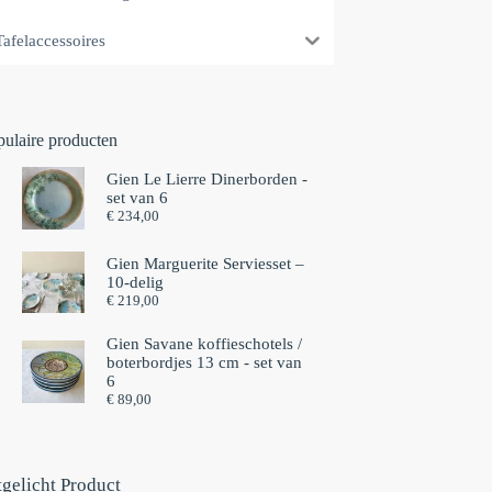
Tafelaccessoires
pulaire producten
Gien Le Lierre Dinerborden -
set van 6
€
234,00
Gien Marguerite Serviesset –
10-delig
€
219,00
Gien Savane koffieschotels /
boterbordjes 13 cm - set van
6⁠
€
89,00
tgelicht Product