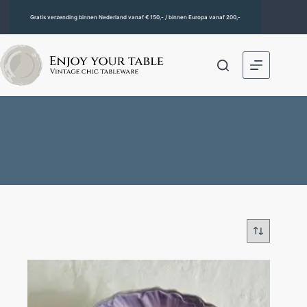
Gratis verzending binnen Nederland vanaf € 150,- / binnen Europa vanaf 200,-