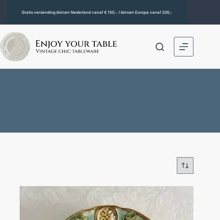
Gratis verzending binnen Nederland vanaf € 150,- / binnen Europa vanaf 200,-