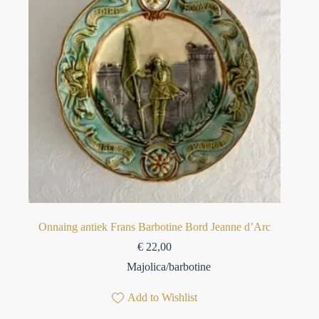
Onnaing antiek Frans Barbotine Bord Jeanne d’Arc
€
22,00
Majolica/barbotine
Add to Wishlist