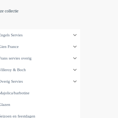
e collectie
Engels Servies
Gien France
Frans servies overig
Villeroy & Boch
Overig Servies
Majolica/barbotine
Glazen
Seizoen en feestdagen