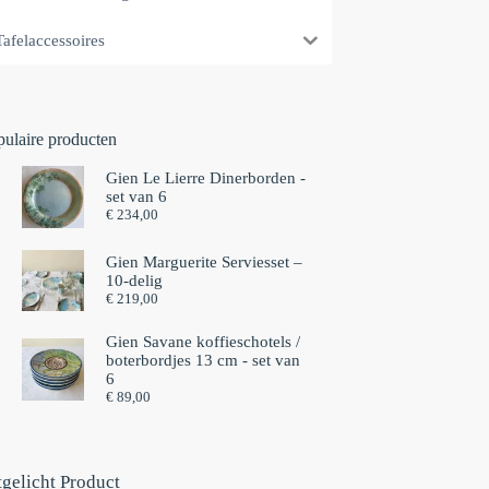
Tafelaccessoires
pulaire producten
Gien Le Lierre Dinerborden -
set van 6
€
234,00
Gien Marguerite Serviesset –
10-delig
€
219,00
Gien Savane koffieschotels /
boterbordjes 13 cm - set van
6⁠
€
89,00
tgelicht Product