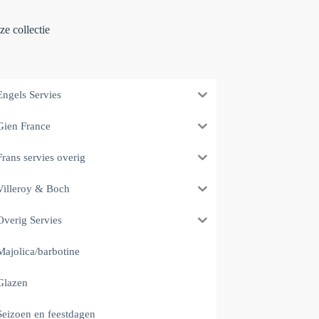
e collectie
Engels Servies
Gien France
Frans servies overig
Villeroy & Boch
Overig Servies
Majolica/barbotine
Glazen
Seizoen en feestdagen