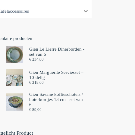
Tafelaccessoires
pulaire producten
Gien Le Lierre Dinerborden -
set van 6
€
234,00
Gien Marguerite Serviesset –
10-delig
€
219,00
Gien Savane koffieschotels /
boterbordjes 13 cm - set van
6⁠
€
89,00
tgelicht Product