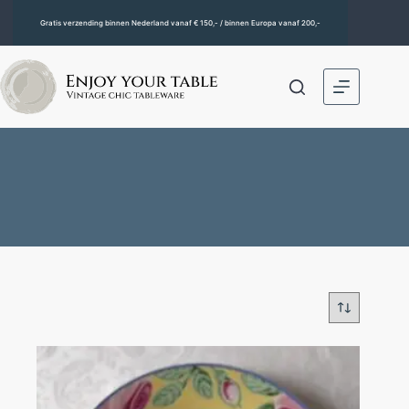
Gratis verzending binnen Nederland vanaf € 150,- / binnen Europa vanaf 200,-