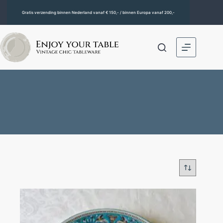
Gratis verzending binnen Nederland vanaf € 150,- / binnen Europa vanaf 200,-