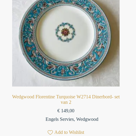
Wedgwood Florentine Turquoise W2714 Dinerbord- set
van 2
€
149,00
Engels Servies
,
Wedgwood
Add to Wishlist