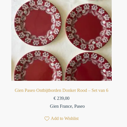
Gien Paseo Ontbijtborden Donker Rood – Set van 6
€
239,00
Gien France
,
Paseo
Add to Wishlist