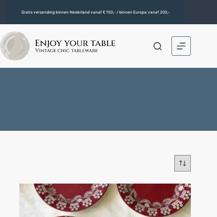
Gratis verzending binnen Nederland vanaf € 150,- / binnen Europa vanaf 200,-