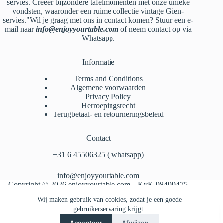
servies. Creëer bijzondere tafelmomenten met onze unieke
vondsten, waaronder een ruime collectie vintage Gien-
servies."Wil je graag met ons in contact komen? Stuur een e-
mail naar
info@enjoyyourtable.com
of neem contact op via
Whatsapp.
Informatie
Terms and Conditions
Algemene voorwaarden
Privacy Policy
Herroepingsrecht
Terugbetaal- en retourneringsbeleid
Contact
‪+31 6 45506325‬ ( whatsapp)
info@enjoyyourtable.com
Copyright © 2026 enjoyyourtable.com | KvK 98499475
Wij maken gebruik van cookies, zodat je een goede
gebruikerservaring krijgt.
Accepteer
Afwijzen