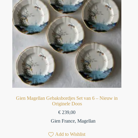
Gien Magellan Gebaksbordjes Set van 6 – Nieuw in
Originele Doos
€
239,00
Gien France
,
Magellan
Add to Wishlist