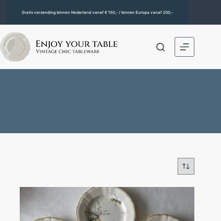
Gratis verzending binnen Nederland vanaf € 150,- / binnen Europa vanaf 200,-