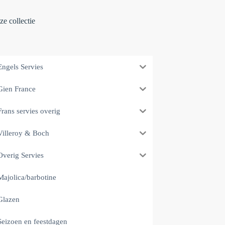
e collectie
Engels Servies
Gien France
Frans servies overig
Villeroy & Boch
Overig Servies
Majolica/barbotine
Glazen
Seizoen en feestdagen