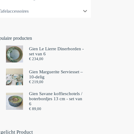
Tafelaccessoires
pulaire producten
Gien Le Lierre Dinerborden -
set van 6
€
234,00
Gien Marguerite Serviesset –
10-delig
€
219,00
Gien Savane koffieschotels /
boterbordjes 13 cm - set van
6⁠
€
89,00
tgelicht Product