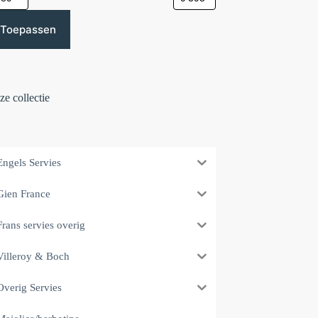
Toepassen
e collectie
Engels Servies
Gien France
Frans servies overig
Villeroy & Boch
Overig Servies