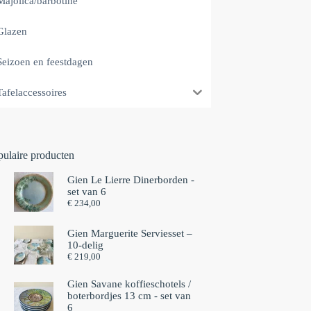
Majolica/barbotine
Glazen
Seizoen en feestdagen
Tafelaccessoires
pulaire producten
Gien Le Lierre Dinerborden -
set van 6
€
234,00
Gien Marguerite Serviesset –
10-delig
€
219,00
Gien Savane koffieschotels /
boterbordjes 13 cm - set van
6⁠