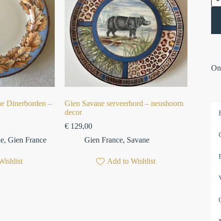
Onz
ne Dinerborden –
Gien Savane serveerbord – neushoorn
decor⁠
€
129,00
ne
,
Gien France
Gien France
,
Savane
Wishlist
Add to Wishlist