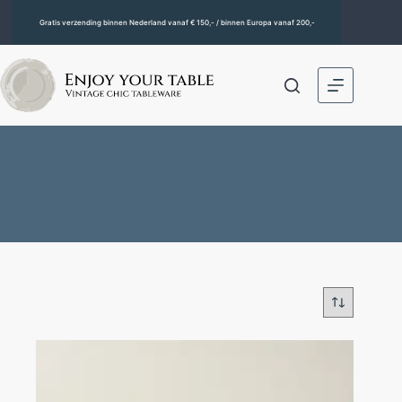
Gratis verzending binnen Nederland vanaf € 150,- / binnen Europa vanaf 200,-