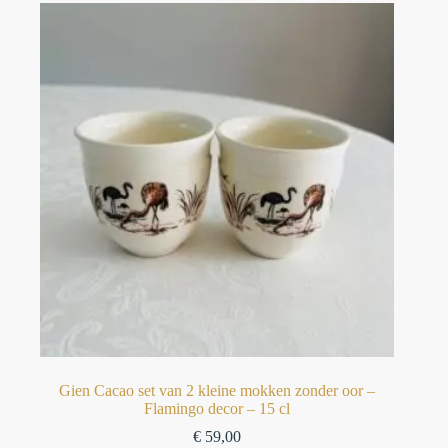
Gien Cacao set van 2 kleine mokken zonder oor –
Flamingo decor – 15 cl
€
59,00