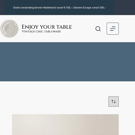
Gratis verzending binnen Nederland vanaf € 150,- / binnen Europa vanaf 200,-