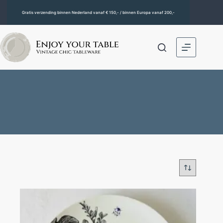
Gratis verzending binnen Nederland vanaf € 150,- / binnen Europa vanaf 200,-