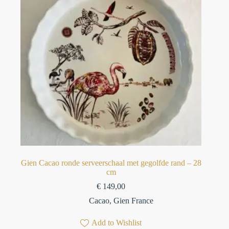
Gien Cacao ronde serveerschaal met gegolfde rand – 28
cm
€
149,00
Cacao
,
Gien France
Add to Wishlist