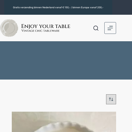
Gratis verzending binnen Nederland vanaf € 150,- / binnen Europa vanaf 200,-