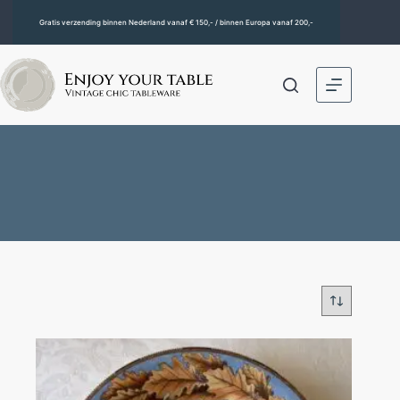
Gratis verzending binnen Nederland vanaf € 150,- / binnen Europa vanaf 200,-