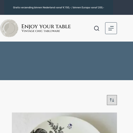
Gratis verzending binnen Nederland vanaf € 150,- / binnen Europa vanaf 200,-