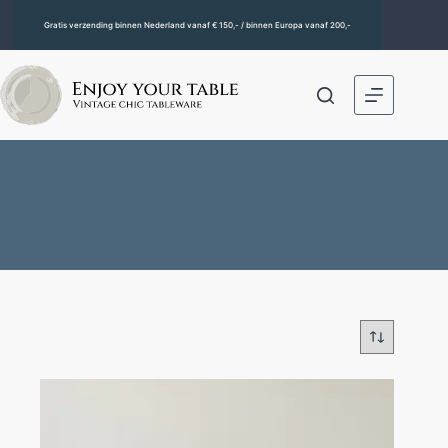
Gratis verzending binnen Nederland vanaf € 150,- / binnen Europa vanaf 200,-