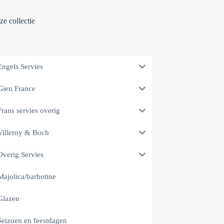
e collectie
Engels Servies
Gien France
Frans servies overig
Villeroy & Boch
Overig Servies
Majolica/barbotine
Glazen
Seizoen en feestdagen