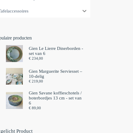
Tafelaccessoires
pulaire producten
Gien Le Lierre Dinerborden -
set van 6
€
234,00
Gien Marguerite Serviesset –
10-delig
€
219,00
Gien Savane koffieschotels /
boterbordjes 13 cm - set van
6⁠
€
89,00
tgelicht Product