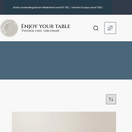
Gratis verzending binnen Nederland vanaf € 150,- / binnen Europa vanaf 200,-