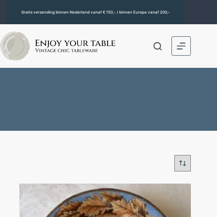
Gratis verzending binnen Nederland vanaf € 150,- / binnen Europa vanaf 200,-