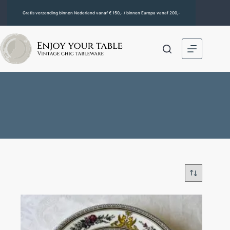
Gratis verzending binnen Nederland vanaf € 150,- / binnen Europa vanaf 200,-