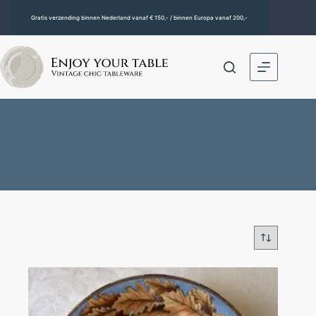
Gratis verzending binnen Nederland vanaf € 150,- / binnen Europa vanaf 200,-