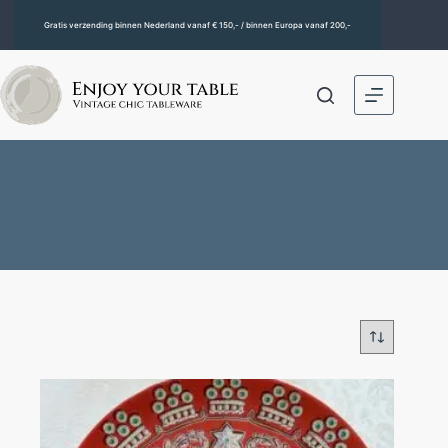
Gratis verzending binnen Nederland vanaf € 150,- / binnen Europa vanaf 200,-