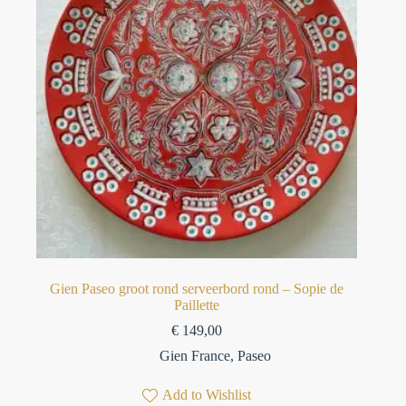
Gien Paseo groot rond serveerbord rond – Sopie de
Paillette
€
149,00
Gien France
,
Paseo
Add to Wishlist