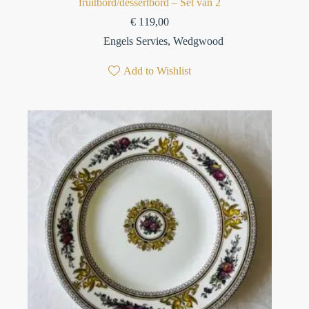
fruitbord/dessertbord – Set van 2
€
119,00
Engels Servies
,
Wedgwood
Add to Wishlist