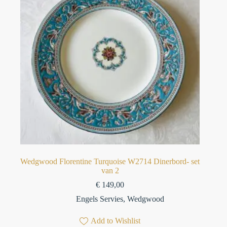
Wedgwood Florentine Turquoise W2714 Dinerbord- set
van 2
€
149,00
Engels Servies
,
Wedgwood
Add to Wishlist