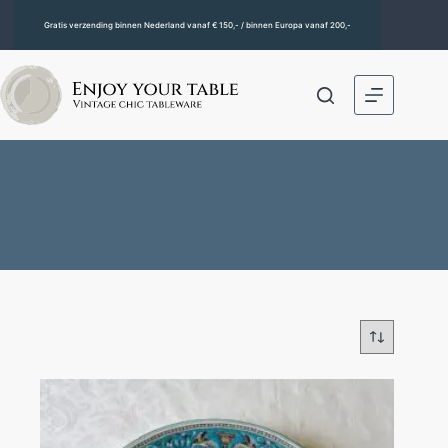
Gratis verzending binnen Nederland vanaf € 150,- / binnen Europa vanaf 200,-