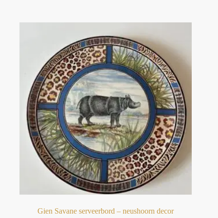
Gien Savane serveerbord – neushoorn decor⁠