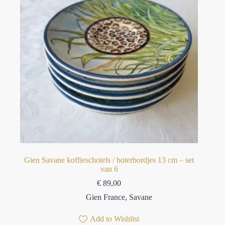
Gien Savane koffieschotels / boterbordjes 13 cm – set
van 6⁠
€
89,00
Gien France
,
Savane
Add to Wishlist