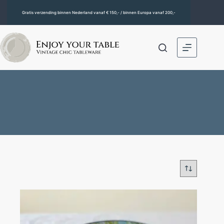
Gratis verzending binnen Nederland vanaf € 150,- / binnen Europa vanaf 200,-