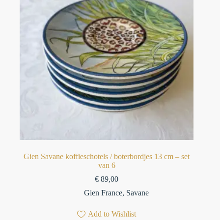
Gien Savane koffieschotels / boterbordjes 13 cm – set
van 6⁠
€
89,00
Gien France
,
Savane
Add to Wishlist