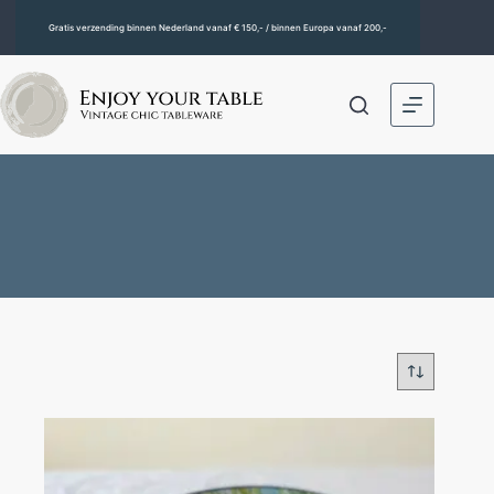
Gratis verzending binnen Nederland vanaf € 150,- / binnen Europa vanaf 200,-