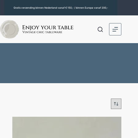
Gratis verzending binnen Nederland vanaf € 150,- / binnen Europa vanaf 200,-