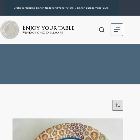
Gratis verzending binnen Nederland vanaf € 150,- / binnen Europa vanaf 200,-