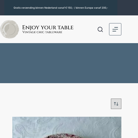
Gratis verzending binnen Nederland vanaf € 150,- / binnen Europa vanaf 200,-