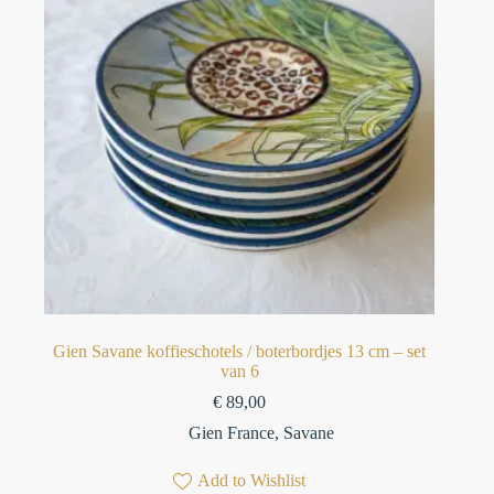
Gien Savane koffieschotels / boterbordjes 13 cm – set
van 6⁠
€
89,00
Gien France
,
Savane
Add to Wishlist