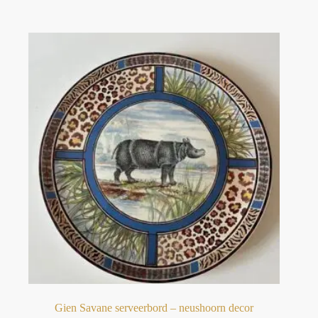
Gien Savane serveerbord – neushoorn decor⁠