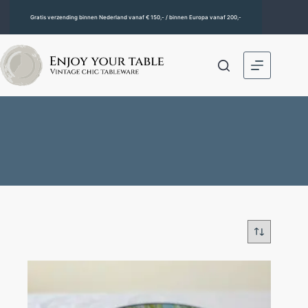
Gratis verzending binnen Nederland vanaf € 150,- / binnen Europa vanaf 200,-