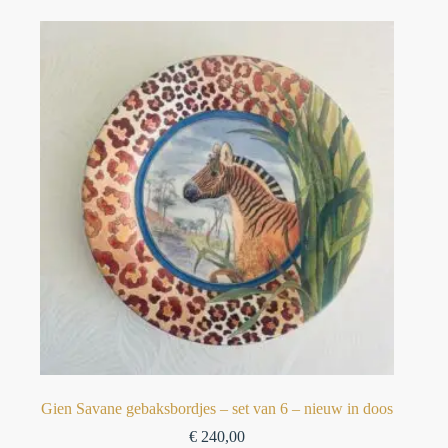
⁠Gien Savane gebaksbordjes – set van 6 – nieuw in doos⁠
€
240,00