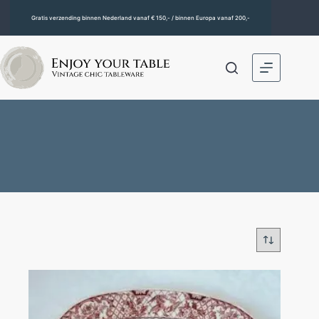
Gratis verzending binnen Nederland vanaf € 150,- / binnen Europa vanaf 200,-