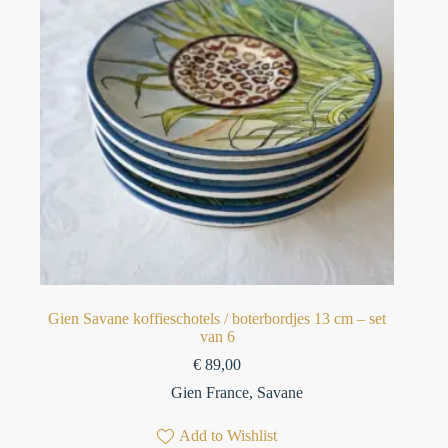
Gien Savane koffieschotels / boterbordjes 13 cm – set
van 6⁠
€
89,00
Gien France
,
Savane
Add to Wishlist