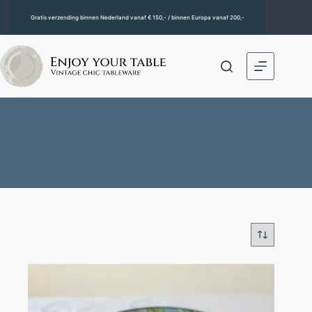
Gratis verzending binnen Nederland vanaf € 150,- / binnen Europa vanaf 200,-