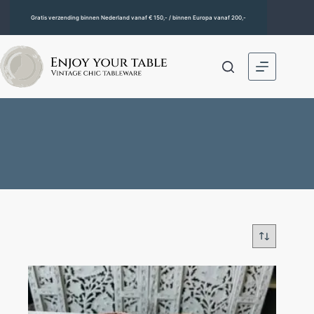
Gratis verzending binnen Nederland vanaf € 150,- / binnen Europa vanaf 200,-