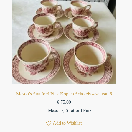
Mason’s Stratford Pink Kop en Schotels – set van 6⁠
€
75,00
Mason's
,
Stratford Pink
Add to Wishlist