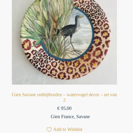
⁠Gien Savane ontbijtborden – watervogel decor⁠ – set van
2
€
95,00
Gien France
,
Savane
Add to Wishlist