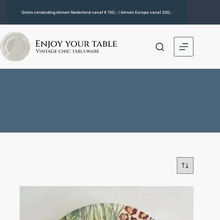
Gratis verzending binnen Nederland vanaf € 150,- / binnen Europa vanaf 200,-