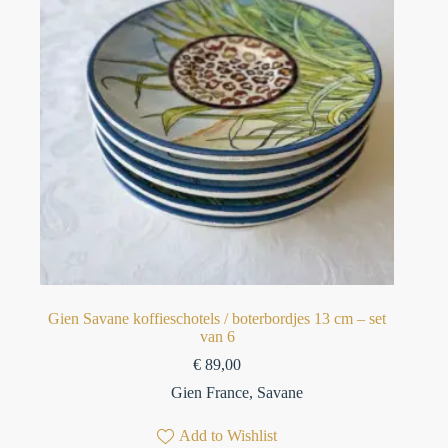
Gien Savane koffieschotels / boterbordjes 13 cm – set
van 6⁠
€
89,00
Gien France
,
Savane
Add to Wishlist