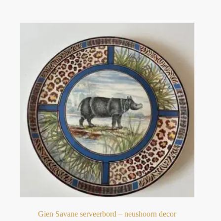
Gien Savane serveerbord – neushoorn decor⁠