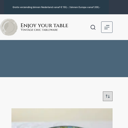
Gratis verzending binnen Nederland vanaf € 150,- / binnen Europa vanaf 200,-