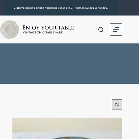
Gratis verzending binnen Nederland vanaf € 150,- / binnen Europa vanaf 200,-