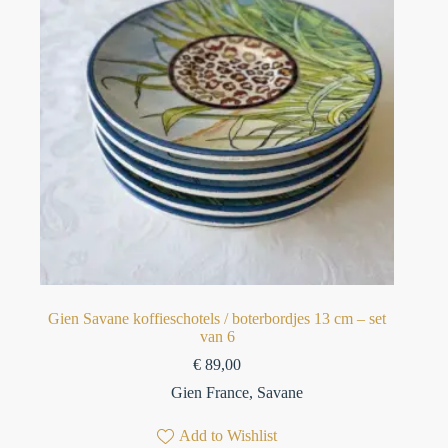
Gien Savane koffieschotels / boterbordjes 13 cm – set
van 6⁠
€
89,00
Gien France
,
Savane
Add to Wishlist