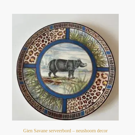
Gien Savane serveerbord – neushoorn decor⁠