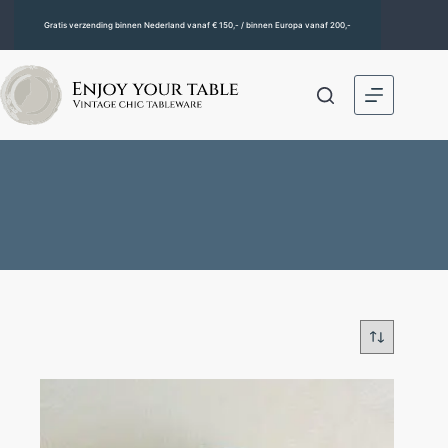
Gratis verzending binnen Nederland vanaf € 150,- / binnen Europa vanaf 200,-