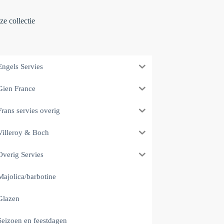
e collectie
Engels Servies
Gien France
Frans servies overig
Villeroy & Boch
Overig Servies
Majolica/barbotine
Glazen
Seizoen en feestdagen