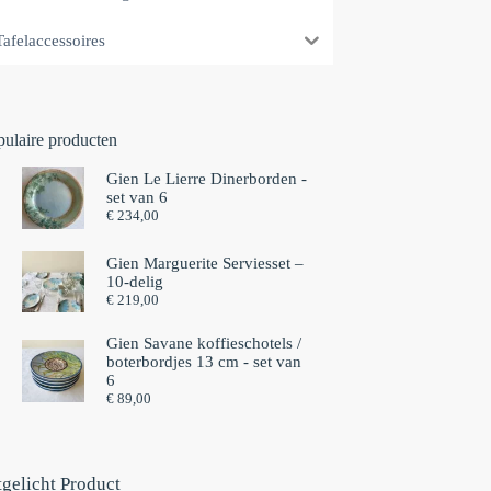
Tafelaccessoires
pulaire producten
Gien Le Lierre Dinerborden -
set van 6
€
234,00
Gien Marguerite Serviesset –
10-delig
€
219,00
Gien Savane koffieschotels /
boterbordjes 13 cm - set van
6⁠
€
89,00
tgelicht Product